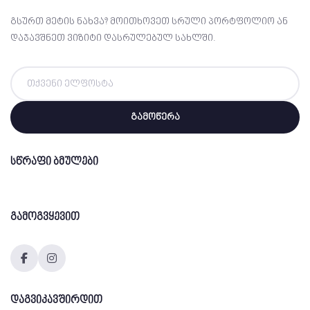
გსურთ მეტის ნახვა? მოითხოვეთ სრული პორტფოლიო ან
დაჯავშნეთ ვიზიტი დასრულებულ სახლში.
ელფოსტა
გამოწერა
სწრაფი ბმულები
გამოგვყევით
დაგვიკავშირდით