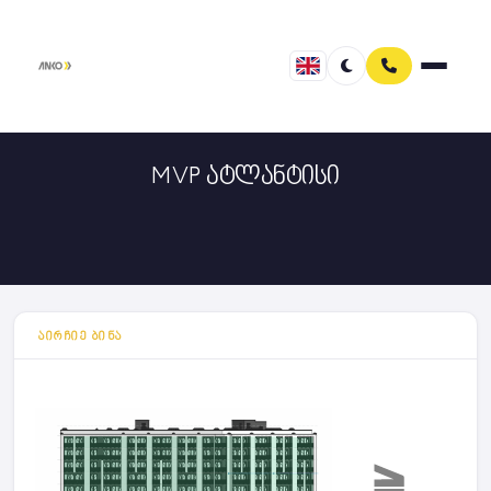
MVP ატლანტისი
ᲐᲘᲠᲩᲘᲔ ᲑᲘᲜᲐ