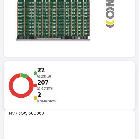
22
ᲒᲐᲡᲐᲧᲘᲓᲘ
207
ᲒᲐᲧᲘᲓᲣᲚᲘ
2
ᲓᲐᲯᲐᲕᲨᲜᲘᲚᲘ